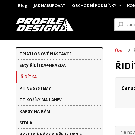
Blog
JAK NAKUPOVAT
OBCHODNÍ PODMÍNKY
KON
Úvod
Ř
TRIATLONOVÉ NÁSTAVCE
ŘID
SEty ŘÍDÍTKA+HRAZDA
ŘIDÍTKA
Cena:
PITNÉ SYSTÉMY
TT KOŠÍkY NA LAHEV
KAPSY NA RÁM
SEDLA
Nejnov
BRZDOVÉ PÁKY A PŘEDSTAVCE