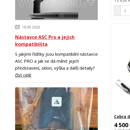
13 636 
18.05.2026
Nástavce ASC Pro a jejich
kompatibilita
S jakými řídítky jsou kompatibilní nástavce
ASC PRO a jak se dá měnit jejich
představení, sklon, výška a další detaily?
číst celé
Cobra d
4 500