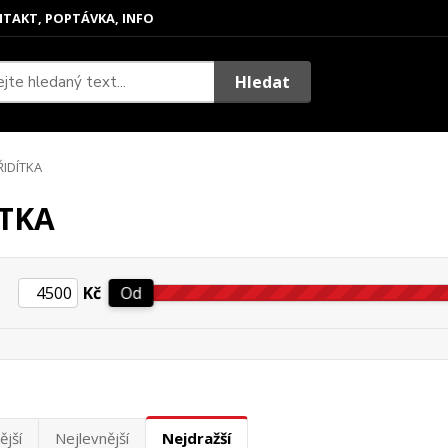
TAKT, POPTÁVKA, INFO
Hledat
IDÍTKA
ÍTKA
Kč
Od
ější
Nejlevnější
Nejdražší