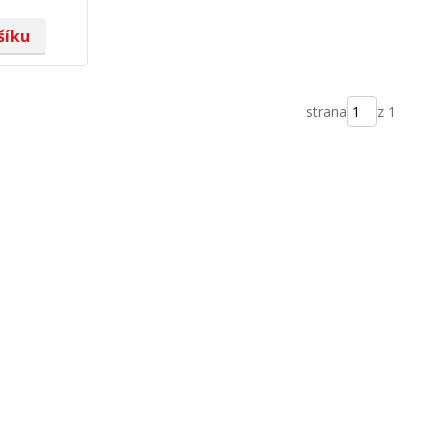
šíku
strana
z 1