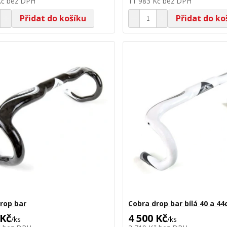
Kč
bez DPH
11 983 Kč
bez DPH
Přidat do košíku
Přidat do ko
rop bar
Cobra drop bar bílá 40 a 4
 Kč
4 500 Kč
/
ks
/
ks