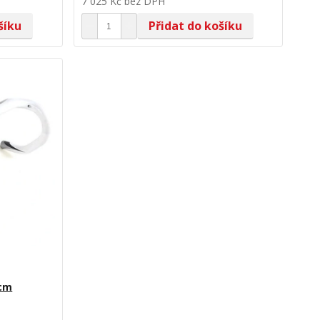
7 025 Kč
bez DPH
šíku
Přidat do košíku
4cm