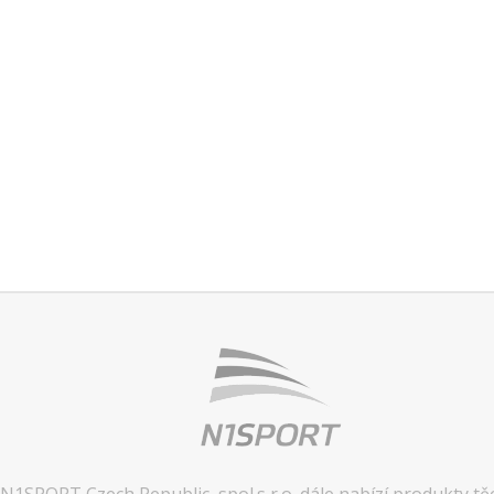
N1SPORT Czech Republic, spol.s r.o. dále nabízí produkty tě