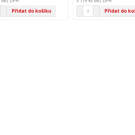
č
bez DPH
3 719 Kč
bez DPH
Přidat do košíku
Přidat do ko