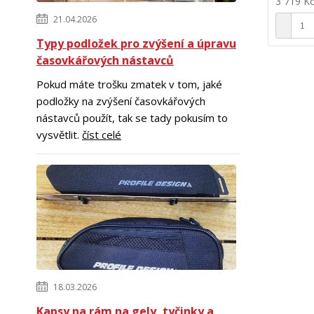
3 719 K
21.04.2026
Typy podložek pro zvýšení a úpravu
časovkářových nástavců
Pokud máte trošku zmatek v tom, jaké
podložky na zvýšení časovkářových
nástavců použít, tak se tady pokusím to
vysvětlit.
číst celé
18.03.2026
Kapsy na rám na gely, tyčinky a