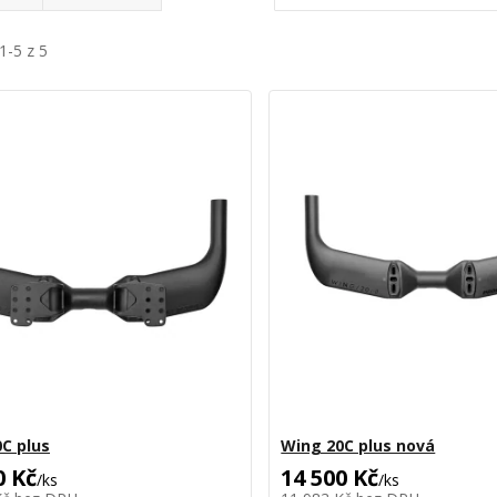
1-5 z 5
C plus
Wing 20C plus nová
0 Kč
14 500 Kč
/
ks
/
ks