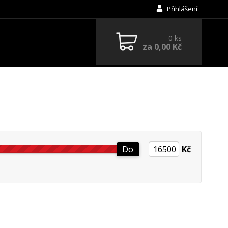
Přihlášení
0
ks
za
0,00 Kč
Do
Kč