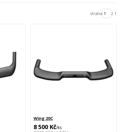
strana
z 1
Wing 20C
8 500 Kč
/
ks