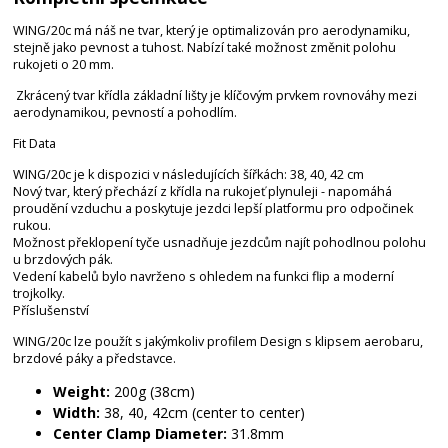
WING/20c má náš ne tvar, který je optimalizován pro aerodynamiku,
stejně jako pevnost a tuhost. Nabízí také možnost změnit polohu
rukojeti o 20 mm.
Zkrácený tvar křídla základní lišty je klíčovým prvkem rovnováhy mezi
aerodynamikou, pevností a pohodlím.
Fit Data
WING/20c je k dispozici v následujících šířkách: 38, 40, 42 cm
Nový tvar, který přechází z křídla na rukojeť plynuleji - napomáhá
proudění vzduchu a poskytuje jezdci lepší platformu pro odpočinek
rukou.
Možnost překlopení tyče usnadňuje jezdcům najít pohodlnou polohu
u brzdových pák.
Vedení kabelů bylo navrženo s ohledem na funkci flip a moderní
trojkolky.
Příslušenství
WING/20c lze použít s jakýmkoliv profilem Design s klipsem aerobaru,
brzdové páky a představce.
Weight:
200g (38cm)
Width:
38, 40, 42cm (center to center)
Center Clamp Diameter:
31.8mm