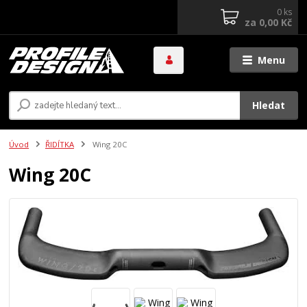
0
ks
za
0,00 Kč
Menu
Hledat
Úvod
ŘIDÍTKA
Wing 20C
Wing 20C