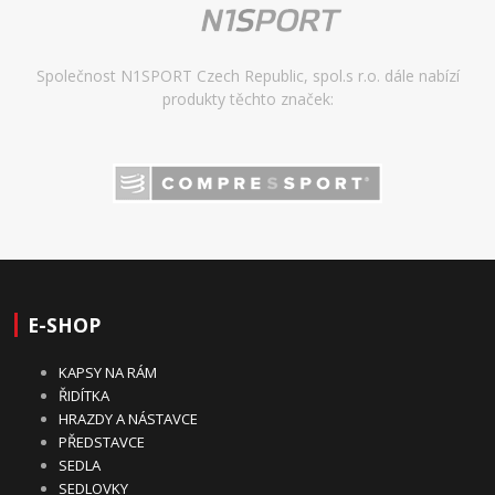
Společnost N1SPORT Czech Republic, spol.s r.o. dále nabízí
produkty těchto značek:
E-SHOP
KAPSY NA RÁM
ŘIDÍTKA
HRAZDY A NÁSTAVCE
PŘEDSTAVCE
SEDLA
SEDLOVKY