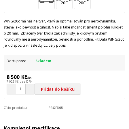
WING/20c má náš ne tvar, který je optimalizován pro aerodynamiku,
stejně jako pevnost a tuhost. Nabízí také možnost změnit polohu rukojeti
o 20 mm. Zkrácený tvar křídla základní lišty je klíčovým prvkem
rovnováhy mezi aerodynamikou, pevností a pohodlím. Fit Data WING/20c
je k dispozici v následujíc...
celý popis
Dostupnost
Skladem
8 500 Kč
/
ks
7 025 Kč
bez DPH
Přidat do košíku
Číslo produktu:
PROF305
Kompletní specifikace