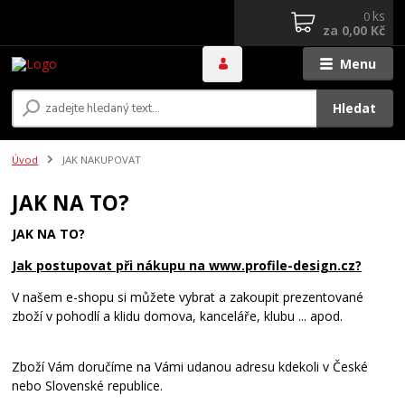
ks
0
za
0,00 Kč
Menu
Hledat
Úvod
JAK NAKUPOVAT
JAK NA TO?
JAK NA TO?
Jak postupovat při nákupu na www.profile-design.cz?
V našem e-shopu si můžete vybrat a zakoupit prezentované
zboží v pohodlí a klidu domova, kanceláře, klubu ... apod.
Zboží Vám doručíme na Vámi udanou adresu kdekoli v České
nebo Slovenské republice.