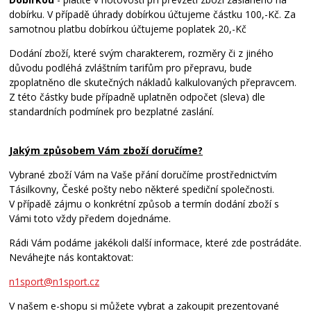
dobírku. V případě úhrady dobírkou účtujeme částku 100,-Kč. Za
samotnou platbu dobírkou účtujeme poplatek 20,-Kč
Dodání zboží, které svým charakterem, rozměry či z jiného
důvodu podléhá zvláštním tarifům pro přepravu, bude
zpoplatněno dle skutečných nákladů kalkulovaných přepravcem.
Z této částky bude případně uplatněn odpočet (sleva) dle
standardních podmínek pro bezplatné zaslání.
Jakým způsobem Vám zboží doručíme?
Vybrané zboží Vám na Vaše přání doručíme prostřednictvím
Tásilkovny, České pošty nebo některé spediční společnosti.
V případě zájmu o konkrétní způsob a termín dodání zboží s
Vámi toto vždy předem dojednáme.
Rádi Vám podáme jakékoli další informace, které zde postrádáte.
Neváhejte nás kontaktovat:
n1sport@n1sport.cz
V našem e-shopu si můžete vybrat a zakoupit prezentované