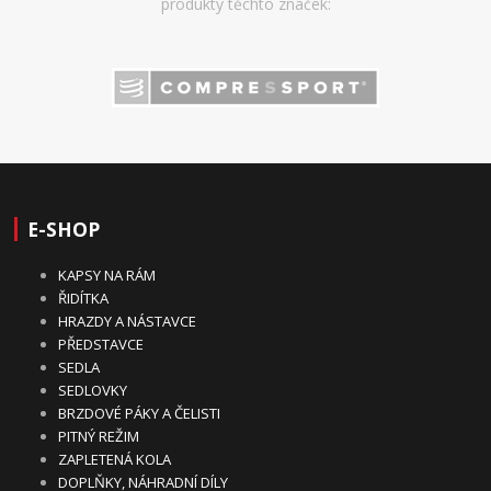
produkty těchto značek:
E-SHOP
KAPSY NA RÁM
ŘIDÍTKA
HRAZDY A NÁSTAVCE
PŘEDSTAVCE
SEDLA
SEDLOVKY
BRZDOVÉ PÁKY A ČELISTI
PITNÝ REŽIM
ZAPLETENÁ KOLA
DOPLŇKY, NÁHRADNÍ DÍLY