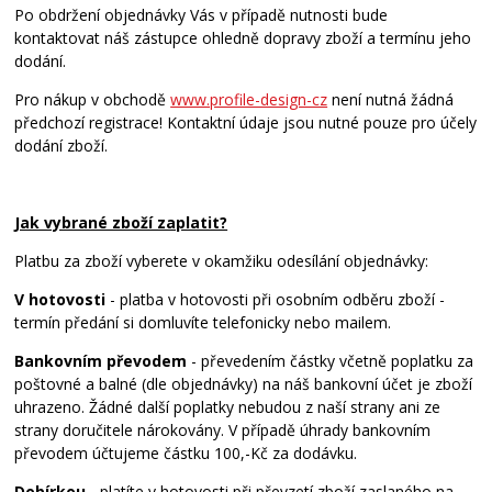
Po obdržení objednávky Vás v případě nutnosti bude
kontaktovat náš zástupce ohledně dopravy zboží a termínu jeho
dodání.
Pro nákup v obchodě
www.profile-design-cz
není nutná žádná
předchozí registrace! Kontaktní údaje jsou nutné pouze pro účely
dodání zboží.
Jak vybrané zboží zaplatit?
Platbu za zboží vyberete v okamžiku odesílání objednávky:
V hotovosti
- platba v hotovosti při osobním odběru zboží -
termín předání si domluvíte telefonicky nebo mailem.
Bankovním převodem
- převedením částky včetně poplatku za
poštovné a balné (dle objednávky) na náš bankovní účet je zboží
uhrazeno. Žádné další poplatky nebudou z naší strany ani ze
strany doručitele nárokovány. V případě úhrady bankovním
převodem účtujeme částku 100,-Kč za dodávku.
Dobírkou
- platíte v hotovosti při převzetí zboží zaslaného na