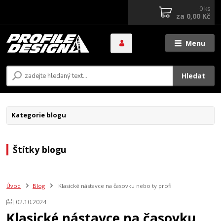
0
ks
za
0,00 Kč
Menu
Hledat
Kategorie blogu
Štítky blogu
Úvod
Blog
Klasické nástavce na časovku nebo ty profi
02
.
10
.
2024
Klasické nástavce na časovku