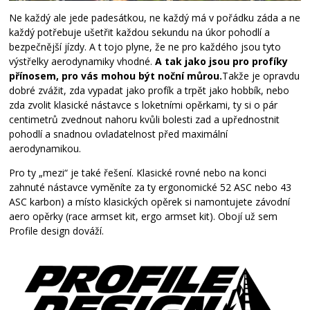
Ne každý ale jede padesátkou, ne každý má v pořádku záda a ne
každý potřebuje ušetřit každou sekundu na úkor pohodlí a
bezpečnější jízdy. A t tojo plyne, že ne pro každého jsou tyto
výstřelky aerodynamiky vhodné.
A tak jako jsou pro profíky
přínosem, pro vás mohou být noční můrou.
Takže je opravdu
dobré zvážit, zda vypadat jako profík a trpět jako hobbík, nebo
zda zvolit klasické nástavce s loketními opěrkami, ty si o pár
centimetrů zvednout nahoru kvůli bolesti zad a upřednostnit
pohodlí a snadnou ovladatelnost před maximální
aerodynamikou.
Pro ty „mezi“ je také řešení. Klasické rovné nebo na konci
zahnuté nástavce vyměníte za ty ergonomické 52 ASC nebo 43
ASC karbon) a místo klasických opěrek si namontujete závodní
aero opěrky (race armset kit, ergo armset kit). Obojí už sem
Profile design dováží.