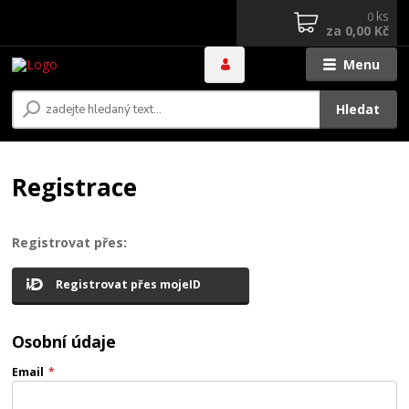
ks
0
za
0,00 Kč
Menu
Hledat
Registrace
Registrovat přes:
Registrovat přes mojeID
Osobní údaje
Email
*