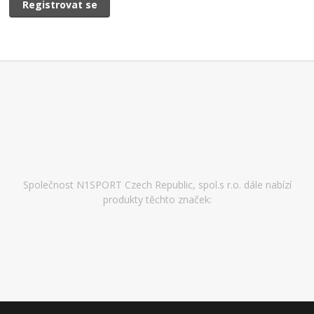
Registrovat se
Společnost N1SPORT Czech Republic, spol.s r.o. dále nabízí
produkty těchto značek: