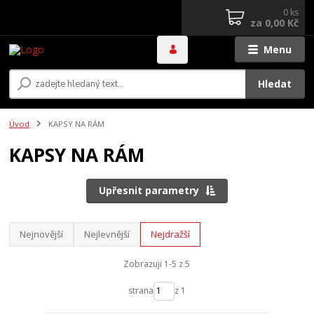
0
ks
za
0,00 Kč
Menu
Hledat
Úvod
KAPSY NA RÁM
KAPSY NA RÁM
Upřesnit parametry
Nejnovější
Nejlevnější
Nejdražší
Zobrazuji 1-5 z 5
strana
z 1