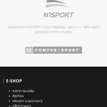
Společnost N1SPORT Czech Republic, spol.s r.o. dále nabízí
produkty těchto značek:
E-SHOP
KAPSY NA RÁM
ŘIDÍTKA
HRAZDY A NÁSTAVCE
PŘEDSTAVCE