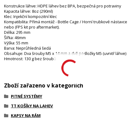
Konstrukce láhve: HDPE láhev bez BPA, bezpečná pro potraviny
Kapacita láhve: 8oz (290ml)
Klec: Injekční kompozitní klec
Kompatibilita: Přímá montáž - Bottle Cage / Horní trubkové nástavce
nebo (FPS kit pro aftermarket).
Délka: 295 mm
Šířka: 46mm
Výška: 55 mm
Barva: Neprůhledná šedá
Obsahuje: Dva šrouby M5 x 14 mm a dvě podložky M5 (uvnitř láhve)
Hmotnost: 130 g bez šroubů
Zboží zařazeno v kategoriích
PITNÉ SYSTÉMY
TT KOŠÍkY NA LAHEV
KAPSY NA RÁM