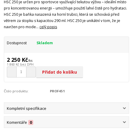
HSC 250 je určen pro sportovce využívající tekutou výživu – ideální místo
pro koncentrovanou energii – umožňuje použití lahví čistě pro hydrataci.
HSC 250 je baňka nasazená na horní trubici, která se schovává před
větrem za stopku s kapacitou 290 ml. HSC 250 je unikátní v tom, že je
navržen pro mode...
celý popis
Dostupnost
Skladem
2 250 Kč
/
ks
1 860 Kč
bez DPH
Přidat do košíku
Číslo produktu:
PROF451
Kompletní specifikace
Komentáře
0