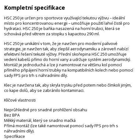
Kompletní specifikace
HSC 250 je určen pro sportovce využívající tekutou výživu – ideální
místo pro koncentrovanou energii – umožňuje použití lahví čistě pro
hydrataci. HSC 250 je baňka nasazená na horní trubici, která se
schovává před větrem za stopku s kapacitou 290 ml.
HSC 250 je unikátní v tom, že je navržen pro moderní palivové
strategie, je navržen tak, aby zlepšil aerodynamiku a zároveň nabízí
efektivní řešení tekuté výživy. Přední skořepina HSC 250 umožňuje
vedení kabelů přímo do horní vany a udržuje systém aerodynamický.
Montáž je jednoduchá a lze ji namontovat na většinu kol pomocí
přímého připájení horní trubky na kompatibilních kolech nebo pomocí
sady FPS pro trh s náhradními díly.
Klec je navržena tak, aby skryla trysku před potem nebo čímkoli jiným,
co kape dolů, aby se zabránilo kontaminaci.
Klíčové vlastnosti
Neprůhledné pro snadné prohlížení obsahu
Bez BPA
Měkký materiál, který se snadno mačká
Přímá montáž (lze také namontovat pomocí sady FPS pro trh s
náhradními díly).
Specifikace