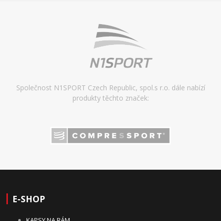
Společnost N1SPORT Czech Republic, spol.s r.o. dále nabízí
produkty těchto značek:
E-SHOP
KAPSY NA RÁM