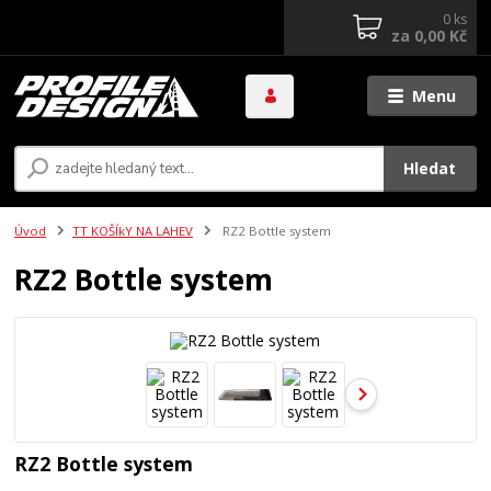
0
ks
za
0,00 Kč
Menu
Hledat
Úvod
TT KOŠÍkY NA LAHEV
RZ2 Bottle system
RZ2 Bottle system
RZ2 Bottle system