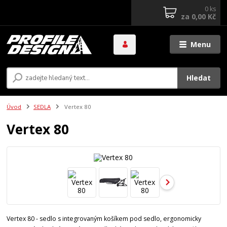
0
ks
za
0,00 Kč
Menu
Hledat
Úvod
SEDLA
Vertex 80
Vertex 80
Vertex 80 - sedlo s integrovaným košíkem pod sedlo, ergonomicky