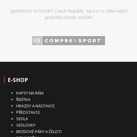
Společnost N1SPORT Czech Republic, spol.s r.o. dále nabízí
produkty těchto značek:
E-SHOP
KAPSY NA RÁM
ŘIDÍTKA
HRAZDY A NÁSTAVCE
PŘEDSTAVCE
SEDLA
SEDLOVKY
BRZDOVÉ PÁKY A ČELISTI