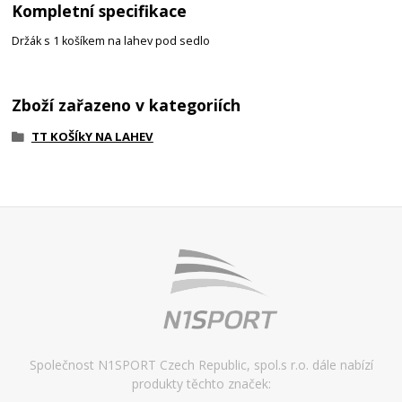
Kompletní specifikace
Držák s 1 košíkem na lahev pod sedlo
Zboží zařazeno v kategoriích
TT KOŠÍkY NA LAHEV
Společnost N1SPORT Czech Republic, spol.s r.o. dále nabízí
produkty těchto značek: