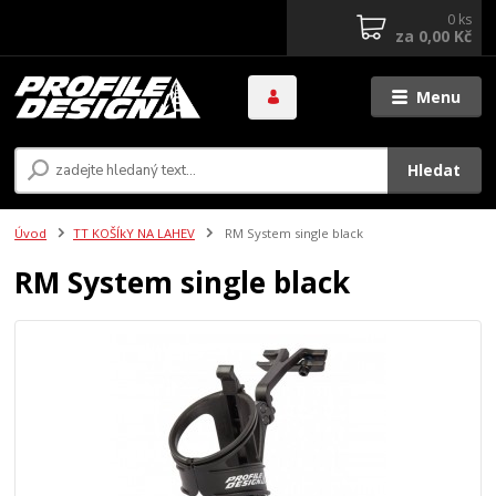
0
ks
za
0,00 Kč
Menu
Hledat
Úvod
TT KOŠÍkY NA LAHEV
RM System single black
RM System single black