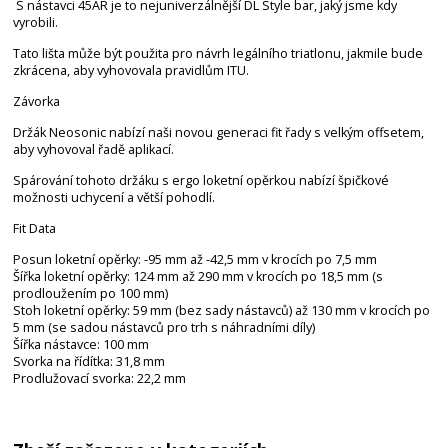
S nástavci 45AR je to nejuniverzálnější DL Style bar, jaký jsme kdy
vyrobili.
Tato lišta může být použita pro návrh legálního triatlonu, jakmile bude
zkrácena, aby vyhovovala pravidlům ITU.
Závorka
Držák Neosonic nabízí naši novou generaci fit řady s velkým offsetem,
aby vyhovoval řadě aplikací.
Spárování tohoto držáku s ergo loketní opěrkou nabízí špičkové
možnosti uchycení a větší pohodlí.
Fit Data
Posun loketní opěrky: -95 mm až -42,5 mm v krocích po 7,5 mm
Šířka loketní opěrky: 124 mm až 290 mm v krocích po 18,5 mm (s
prodloužením po 100 mm)
Stoh loketní opěrky: 59 mm (bez sady nástavců) až 130 mm v krocích po
5 mm (se sadou nástavců pro trh s náhradními díly)
Šířka nástavce: 100 mm
Svorka na řídítka: 31,8 mm
Prodlužovací svorka: 22,2 mm