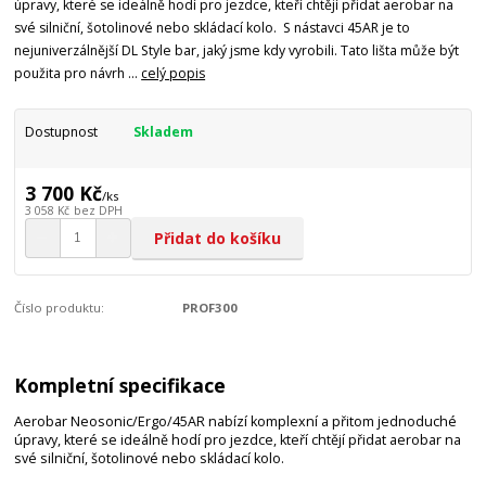
úpravy, které se ideálně hodí pro jezdce, kteří chtějí přidat aerobar na
své silniční, šotolinové nebo skládací kolo. S nástavci 45AR je to
nejuniverzálnější DL Style bar, jaký jsme kdy vyrobili. Tato lišta může být
použita pro návrh ...
celý popis
Dostupnost
Skladem
3 700 Kč
/
ks
3 058 Kč
bez DPH
Přidat do košíku
Číslo produktu:
PROF300
Kompletní specifikace
Aerobar Neosonic/Ergo/45AR nabízí komplexní a přitom jednoduché
úpravy, které se ideálně hodí pro jezdce, kteří chtějí přidat aerobar na
své silniční, šotolinové nebo skládací kolo.