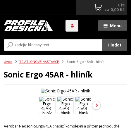
0
ks
za
0,00 Kč
Menu
Hledat
Úvod
TRIATLONOVÉ NÁSTAVCE
Sonic Ergo 45AR - hliník
Sonic Ergo 45AR - hliník
Aerobar Neosonic/Ergo/45AR nabízí komplexní a přitom jednoduché