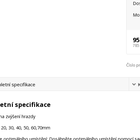
Do
Mož
95
785
Číslo p
etní specifikace
tní specifikace
na zvýšení hrazdy
 20, 30, 40, 50, 60,70mm
 optimálního umístění: Dosáhněte optimálního umístění pomocí sady