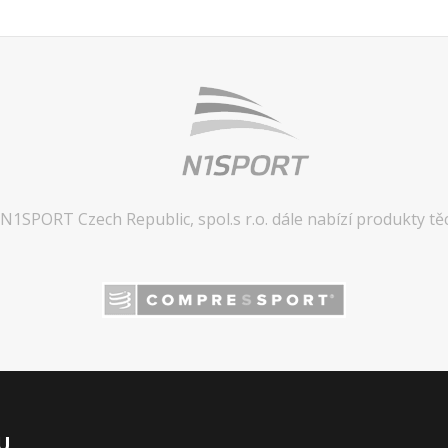
N1SPORT Czech Republic, spol.s r.o. dále nabízí produkty tě
U