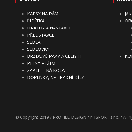
KAPSY NA RÁM
JA
ŘIDÍTKA
OB
HRAZDY A NÁSTAVCE
PŘEDSTAVCE
SEDLA
SEDLOVKY
BRZDOVÉ PÁKY A ČELISTI
KO
PITNÝ REŽIM
ZAPLETENÁ KOLA
DOPLŇKY, NÁHRADNÍ DÍLY
© Copyright 2019 / PROFILE-DESIGN / N1SPORT s.r.o. / All ri