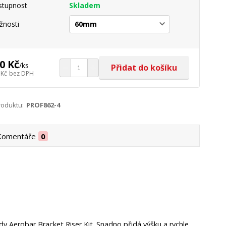
stupnost
Skladem
nosti
0 Kč
/
ks
Přidat do košíku
 Kč
bez DPH
roduktu:
PROF862-4
Komentáře
0
 Aerobar Bracket Riser Kit. Snadno přidá výšku a rychle