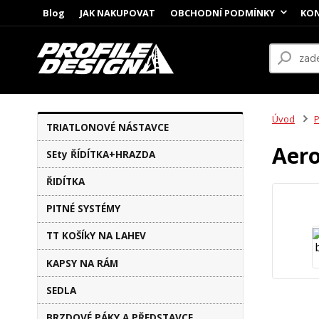
Blog
JAK NAKUPOVAT
OBCHODNÍ PODMÍNKY
KON
Úvod
P
TRIATLONOVÉ NÁSTAVCE
Aero
SEty ŘÍDÍTKA+HRAZDA
ŘIDÍTKA
PITNÉ SYSTÉMY
TT KOŠÍkY NA LAHEV
KAPSY NA RÁM
SEDLA
BRZDOVÉ PÁKY A PŘEDSTAVCE