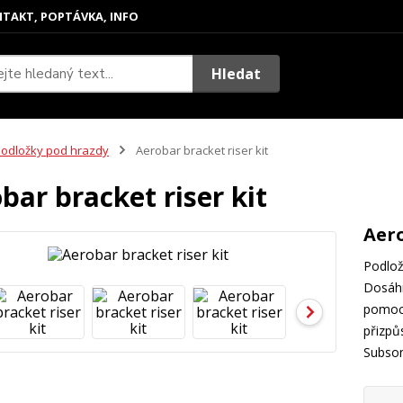
TAKT, POPTÁVKA, INFO
Hledat
odložky pod hrazdy
Aerobar bracket riser kit
bar bracket riser kit
Aero
Podlož
Dosáhn
pomocí
přizpů
Subson