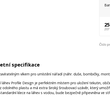
Bar
25
207
Číslo p
tní specifikace
zavíratelným víkem pro umístění nářadí (náhr. duše, bombičky, mont
í láhev Profile Design je perfektním místem pro uložení tekutin, ob
z odolného plastu a má extra široký šroubovací uzávěr, který umožň
standardní klece na láhev s vodou, bude bezpečně připevněna ve st