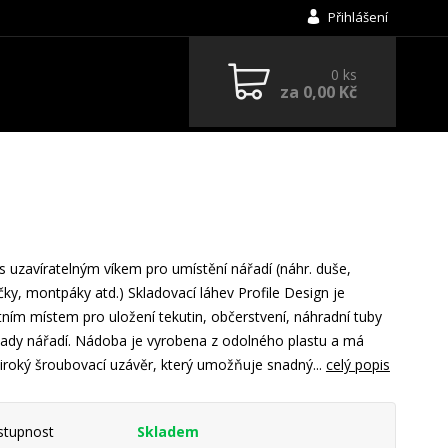
Přihlášení
0
ks
za
0,00 Kč
s uzavíratelným víkem pro umístění nářadí (náhr. duše,
ky, montpáky atd.) Skladovací láhev Profile Design je
tním místem pro uložení tekutin, občerstvení, náhradní tuby
ady nářadí. Nádoba je vyrobena z odolného plastu a má
široký šroubovací uzávěr, který umožňuje snadný...
celý popis
stupnost
Skladem