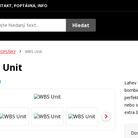
TAKT, POPTÁVKA, INFO
Hledat
DOPLŇKY
WBS Unit
 Unit
Lahev 
bombič
perfek
nebo s
extra 
Do