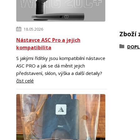
18.05.2026
Zboží 
Nástavce ASC Pro a jejich
DOP
kompatibilita
S jakými řídítky jsou kompatibilní nástavce
ASC PRO a jak se dá měnit jejich
představení, sklon, výška a další detaily?
číst celé