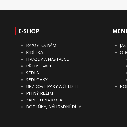
E-SHOP
MEN
KAPSY NA RÁM
JA
ŘIDÍTKA
OB
HRAZDY A NÁSTAVCE
PŘEDSTAVCE
SEDLA
SEDLOVKY
BRZDOVÉ PÁKY A ČELISTI
KO
PITNÝ REŽIM
ZAPLETENÁ KOLA
DOPLŇKY, NÁHRADNÍ DÍLY