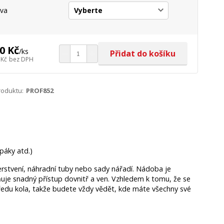
va
0 Kč
/
ks
Přidat do košíku
 Kč
bez DPH
roduktu:
PROF852
páky atd.)
čerstvení, náhradní tuby nebo sady nářadí. Nádoba je
uje snadný přístup dovnitř a ven. Vzhledem k tomu, že se
ředu kola, takže budete vždy vědět, kde máte všechny své