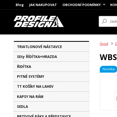
Blog
JAK NAKUPOVAT
OBCHODNÍ PODMÍNKY
KON
Úvod
TRIATLONOVÉ NÁSTAVCE
WBS
SEty ŘÍDÍTKA+HRAZDA
ŘIDÍTKA
Novinka
PITNÉ SYSTÉMY
TT KOŠÍkY NA LAHEV
KAPSY NA RÁM
SEDLA
BRZDOVÉ PÁKY A PŘEDSTAVCE