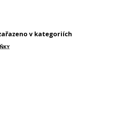
zařazeno v kategoriích
LŇKY