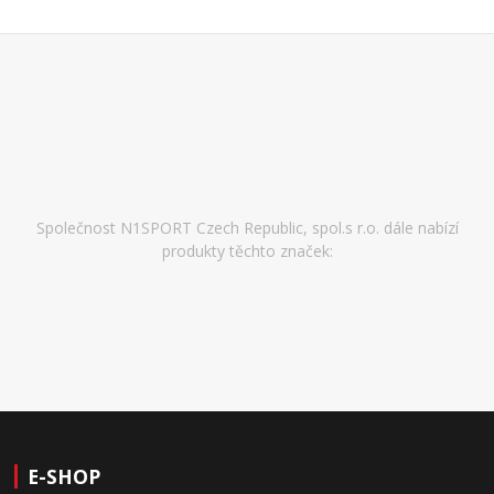
Společnost N1SPORT Czech Republic, spol.s r.o. dále nabízí
produkty těchto značek:
E-SHOP