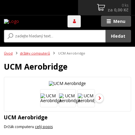
0
ks
za
0,00 Kč
Menu
Hledat
Úvod
držáky computerů
UCM Aerobridge
UCM Aerobridge
UCM Aerobridge
Držák computeru
celý popis