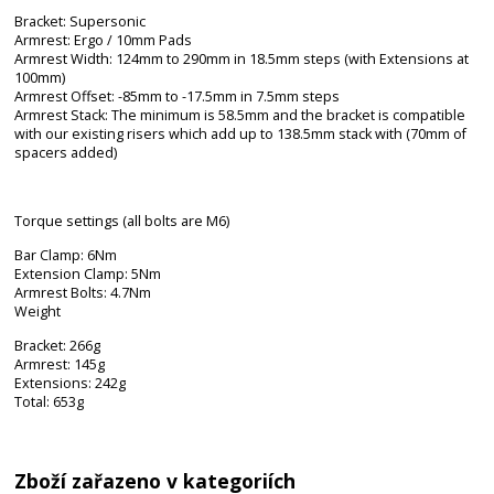
Bracket: Supersonic
Armrest: Ergo / 10mm Pads
Armrest Width: 124mm to 290mm in 18.5mm steps (with Extensions at
100mm)
Armrest Offset: -85mm to -17.5mm in 7.5mm steps
Armrest Stack: The minimum is 58.5mm and the bracket is compatible
with our existing risers which add up to 138.5mm stack with (70mm of
spacers added)
Torque settings (all bolts are M6)
Bar Clamp: 6Nm
Extension Clamp: 5Nm
Armrest Bolts: 4.7Nm
Weight
Bracket: 266g
Armrest: 145g
Extensions: 242g
Total: 653g
Zboží zařazeno v kategoriích