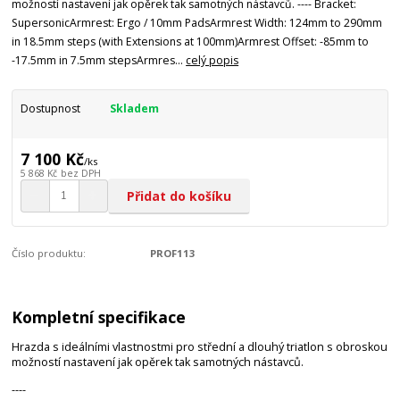
možností nastavení jak opěrek tak samotných nástavců. ---- Bracket:
SupersonicArmrest: Ergo / 10mm PadsArmrest Width: 124mm to 290mm
in 18.5mm steps (with Extensions at 100mm)Armrest Offset: -85mm to
-17.5mm in 7.5mm stepsArmres...
celý popis
Dostupnost
Skladem
7 100 Kč
/
ks
5 868 Kč
bez DPH
Přidat do košíku
Číslo produktu:
PROF113
Kompletní specifikace
Hrazda s ideálními vlastnostmi pro střední a dlouhý triatlon s obroskou
možností nastavení jak opěrek tak samotných nástavců.
----