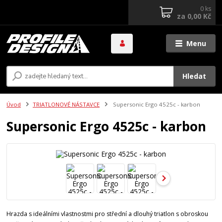
0
ks
za
0,00 Kč
Menu
Hledat
Úvod
TRIATLONOVÉ NÁSTAVCE
Supersonic Ergo 4525c - karbon
Supersonic Ergo 4525c - karbon
Hrazda s ideálními vlastnostmi pro střední a dlouhý triatlon s obroskou