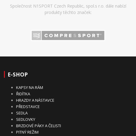
Společnost N1SPORT Czech Republic, spol.s r.o. dále nabízí
produkty těchto značek:
E-SHOP
KAPSY NA RÁM
ŘIDÍTKA
HRAZDY A NÁSTAVCE
PŘEDSTAVCE
SEDLA
SEDLOVKY
BRZDOVÉ PÁKY A ČELISTI
PITNÝ REŽIM