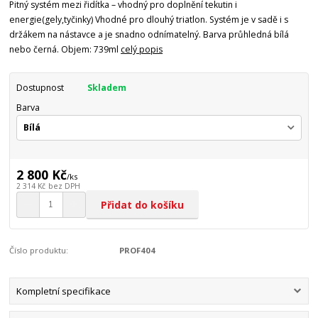
Pitný systém mezi řidítka – vhodný pro doplnění tekutin i
energie(gely,tyčinky) Vhodné pro dlouhý triatlon. Systém je v sadě i s
držákem na nástavce a je snadno odnímatelný. Barva průhledná bílá
nebo černá. Objem: 739ml
celý popis
Dostupnost
Skladem
Barva
2 800 Kč
/
ks
2 314 Kč
bez DPH
Přidat do košíku
Číslo produktu:
PROF404
Kompletní specifikace