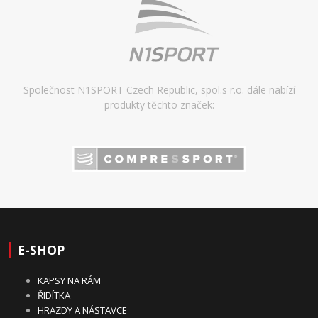
Společnost N1SPORT Czech Republic, spol.s r.o. dále nabízí
produkty těchto značek:
E-SHOP
KAPSY NA RÁM
ŘIDÍTKA
HRAZDY A NÁSTAVCE