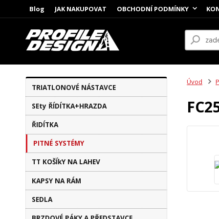
Blog
JAK NAKUPOVAT
OBCHODNÍ PODMÍNKY
KON
Úvod
TRIATLONOVÉ NÁSTAVCE
FC25
SEty ŘÍDÍTKA+HRAZDA
ŘIDÍTKA
PITNÉ SYSTÉMY
TT KOŠÍkY NA LAHEV
KAPSY NA RÁM
SEDLA
BRZDOVÉ PÁKY A PŘEDSTAVCE