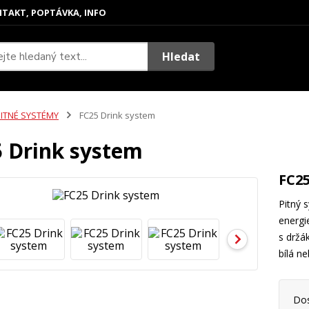
TAKT, POPTÁVKA, INFO
Hledat
PITNÉ SYSTÉMY
FC25 Drink system
 Drink system
FC2
Pitný 
energi
s držá
bílá n
Do