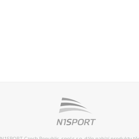
N1SPORT Czech Republic, spol.s r.o. dále nabízí produkty tě