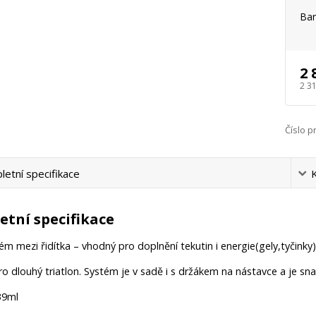
Bar
2 
2 3
Číslo p
etní specifikace
tní specifikace
ém mezi řidítka – vhodný pro doplnění tekutin i energie(gely,tyčinky)
o dlouhý triatlon. Systém je v sadě i s držákem na nástavce a je sn
39ml