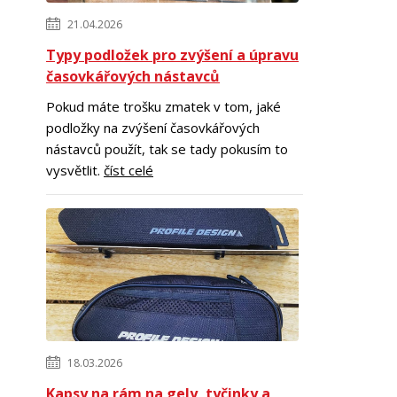
21.04.2026
Typy podložek pro zvýšení a úpravu
časovkářových nástavců
Pokud máte trošku zmatek v tom, jaké
podložky na zvýšení časovkářových
nástavců použít, tak se tady pokusím to
vysvětlit.
číst celé
18.03.2026
Kapsy na rám na gely, tyčinky a