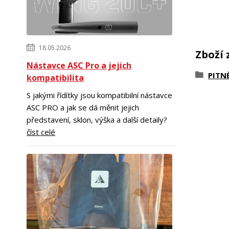
18.05.2026
Zboží 
Nástavce ASC Pro a jejich
PITN
kompatibilita
S jakými řídítky jsou kompatibilní nástavce
ASC PRO a jak se dá měnit jejich
představení, sklon, výška a další detaily?
číst celé