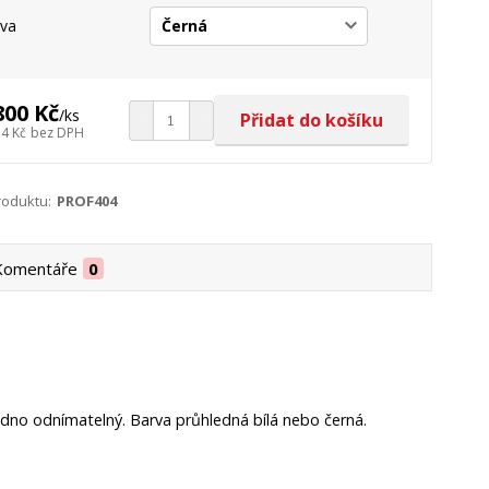
va
800 Kč
/
ks
Přidat do košíku
14 Kč
bez DPH
roduktu:
PROF404
Komentáře
0
adno odnímatelný. Barva průhledná bílá nebo černá.