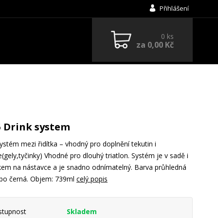
Přihlášení
0
ks
za
0,00 Kč
5 Drink system
systém mezi řidítka – vhodný pro doplnění tekutin i
e(gely,tyčinky) Vhodné pro dlouhý triatlon. Systém je v sadě i
kem na nástavce a je snadno odnímatelný. Barva průhledná
ebo černá. Objem: 739ml
celý popis
stupnost
Skladem