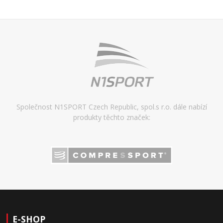
Společnost N1SPORT Czech Republic, spol.s r.o. dále nabízí
produkty těchto značek:
E-SHOP