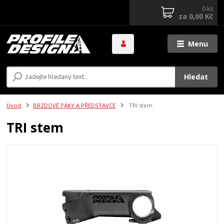
0
ks
za
0,00 Kč
Menu
Hledat
Úvod
BRZDOVÉ PÁKY A PŘEDSTAVCE
TRI stem
TRI stem