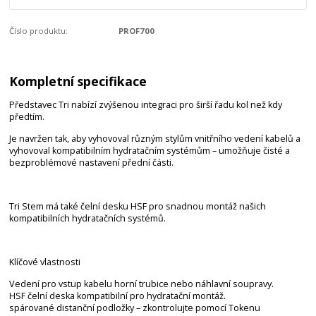
Číslo produktu:
PROF700
Kompletní specifikace
Představec Tri nabízí zvýšenou integraci pro širší řadu kol než kdy
předtím.
Je navržen tak, aby vyhovoval různým stylům vnitřního vedení kabelů a
vyhovoval kompatibilním hydratačním systémům – umožňuje čisté a
bezproblémové nastavení přední části.
Tri Stem má také čelní desku HSF pro snadnou montáž našich
kompatibilních hydratačních systémů.
Klíčové vlastnosti
Vedení pro vstup kabelu horní trubice nebo náhlavní soupravy.
HSF čelní deska kompatibilní pro hydratační montáž.
spárované distanční podložky – zkontrolujte pomocí Tokenu