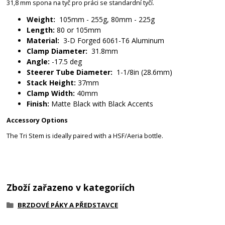
31,8 mm spona na tyč pro práci se standardní tyčí.
Weight:
105mm - 255g, 80mm - 225g
Length:
80 or 105mm
Material:
3-D Forged 6061-T6 Aluminum
Clamp Diameter:
31.8mm
Angle:
-17.5 deg
Steerer Tube Diameter:
1-1/8in (28.6mm)
Stack Height:
37mm
Clamp Width:
40mm
Finish:
Matte Black with Black Accents
Accessory Options
The Tri Stem is ideally paired with a HSF/Aeria bottle.
Zboží zařazeno v kategoriích
BRZDOVÉ PÁKY A PŘEDSTAVCE